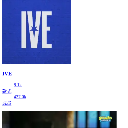
IVE
8.1k
款式
427.0k
成员