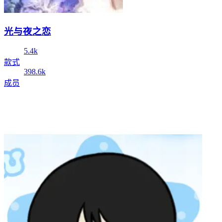
光与夜之恋
5.4k
款式
398.6k
成员