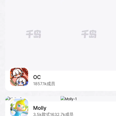
OC
1857.1k
成员
Molly
3.5k
款式
1632.7k
成员