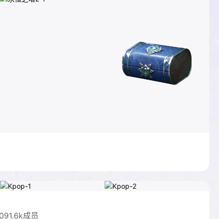
091.6k
成员