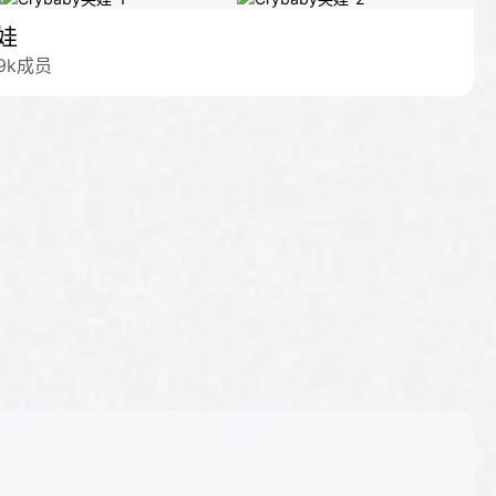
哭娃
9k
成员