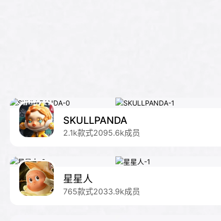
SKULLPANDA
2.1k
款式
2095.6k
成员
星星人
765
款式
2033.9k
成员