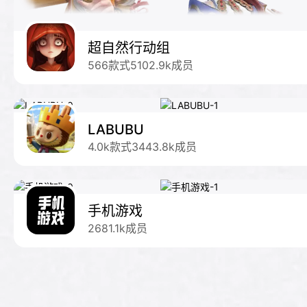
超自然行动组
566
款式
5102.9k
成员
LABUBU
4.0k
款式
3443.8k
成员
手机游戏
2681.1k
成员