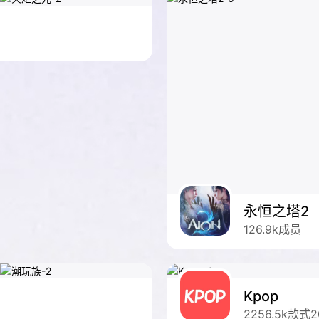
永恒之塔2
126.9k
成员
Kpop
2256.5k
款式
2