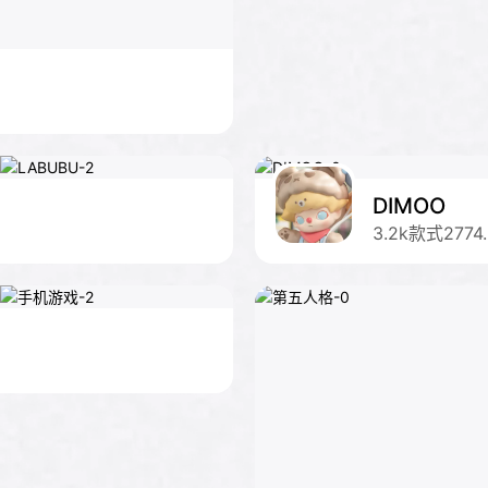
DIMOO
3.2k
款式
2774