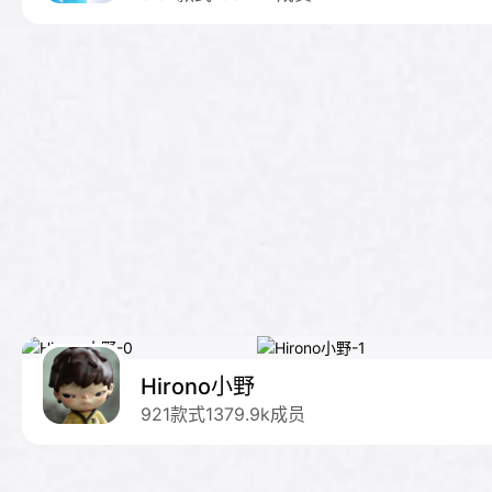
Hirono小野
921
款式
1379.9k
成员