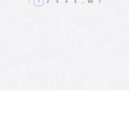
1
2
3
4
5
66
...

