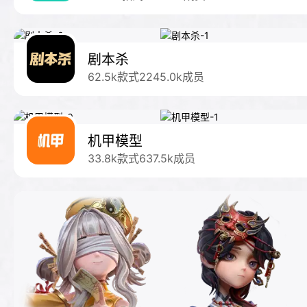
剧本杀
62.5k
款式
2245.0k
成员
机甲模型
33.8k
款式
637.5k
成员