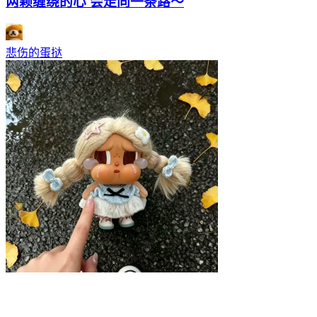
两颗缠绕的心 会走同一条路～
悲伤的蛋挞