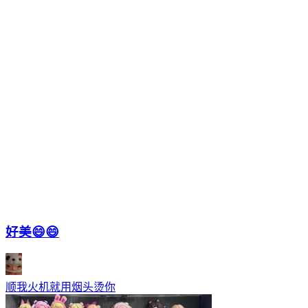
好美😄😄
顺我火机就用烟头烫你