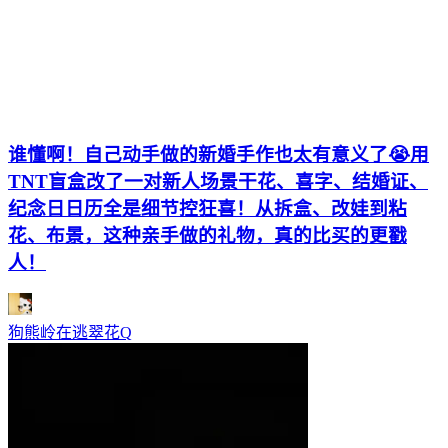
谁懂啊！自己动手做的新婚手作也太有意义了😭用
TNT盲盒改了一对新人场景干花、喜字、结婚证、
纪念日日历全是细节控狂喜！从拆盒、改娃到粘
花、布景，这种亲手做的礼物，真的比买的更戳
人！
狗熊岭在逃翠花Q