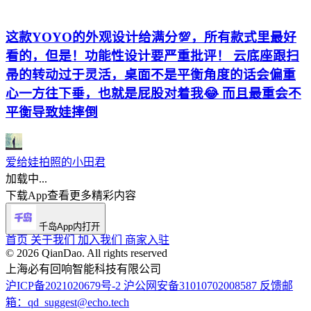
这款YOYO的外观设计给满分💯，所有款式里最好
看的，但是！功能性设计要严重批评！ 云底座跟扫
帚的转动过于灵活，桌面不是平衡角度的话会偏重
心一方往下垂，也就是屁股对着我😂 而且最重会不
平衡导致娃摔倒
爱给娃拍照的小田君
加载中...
下载App查看更多精彩内容
千岛App内打开
首页
关于我们
加入我们
商家入驻
©️ 2026 QianDao. All rights reserved
上海必有回响智能科技有限公司
沪ICP备2021020679号-2
沪公网安备31010702008587
反馈邮
箱：qd_suggest@echo.tech