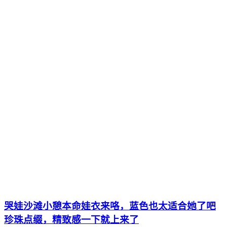
哭娃沙滩小憩本命娃衣来咯，蓝色也太适合她了吧
珍珠点缀，精致感一下就上来了