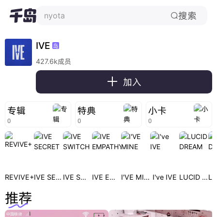
搜索
nyota

IVE
岛
427.6k成员

加入
专辑
特典
小卡
0
0
0
REVIVE+
IVE SECRET
IVE SWITCH
IVE EMPATHY
I'VE MINE
I've IVE
LUCID DREAM
推荐