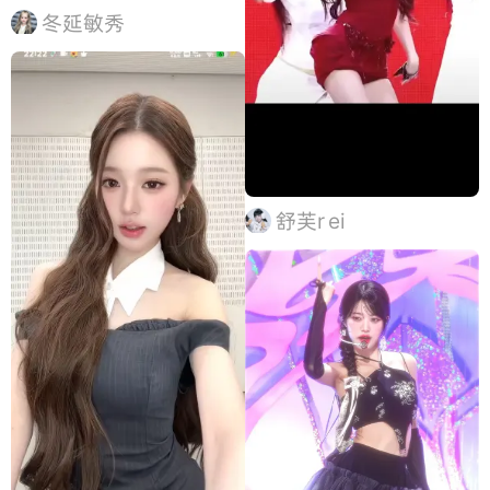
冬延敏秀
舒芙r ei