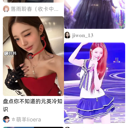
落雨聆春（收卡中）💤
𝐣𝐢𝐰𝐨𝐧_𝟏𝟑
盘点你不知道的元英冷知
识
ㅎ萌羊lioera