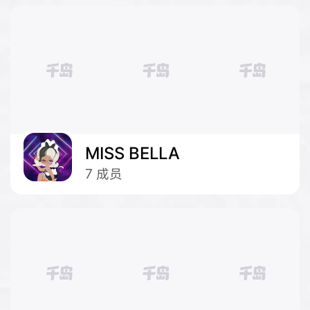
MISS BELLA
7
成员