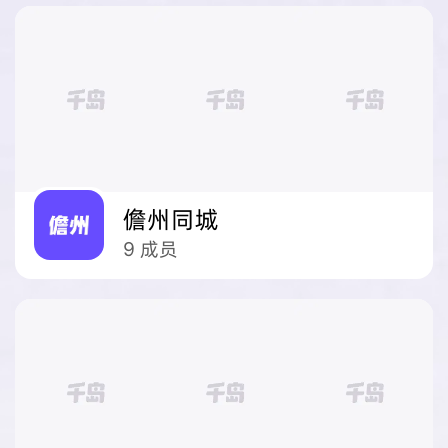
儋州同城
9
成员