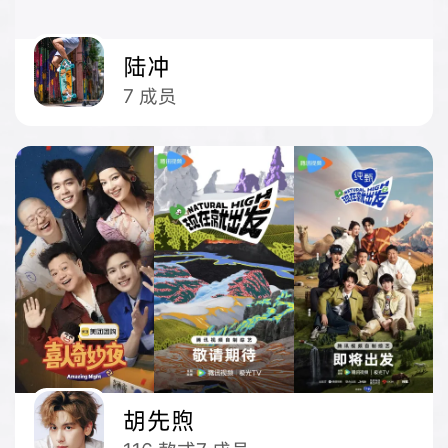
陆冲
7
成员
胡先煦