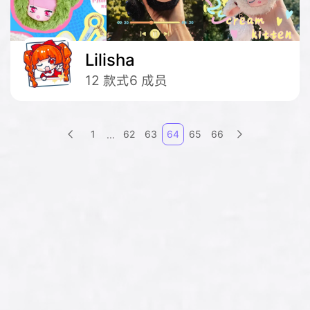
Lilisha
12
款式
6
成员
1
62
63
64
65
66
...

