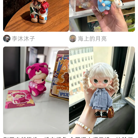
李沐沐子
海上的月亮