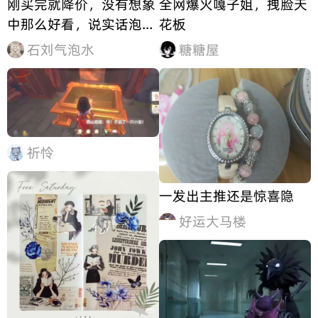
刚买完就降价，没有想象
全网爆火嘎子姐，拽脸天
中那么好看，说实话泡泡
花板
家的草莓熊颜色真心不好
石刘气泡水
糖糖屋
看
祈怜
一发出主推还是惊喜隐
好运大马楼