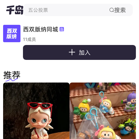
搜索
五公投票

西双版纳同城
岛
11成员

加入
推荐