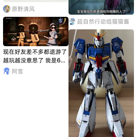
原野清风
超自然行动组猫猫酱
现在好友差不多都退游了
越玩越没意思了 我是6月
17号入坑的 你们是多少
阿雪
号入坑的 我现在基本都淡
游了