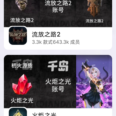
流放之路2
3.3k
款式
643.3k
成员
火炬之光