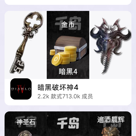
暗黑破坏神4
2.2k
款式
713.0k
成员