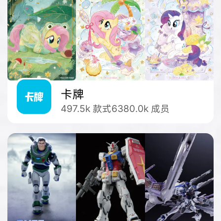
卡牌
497.5k
款式
6380.0k
成员