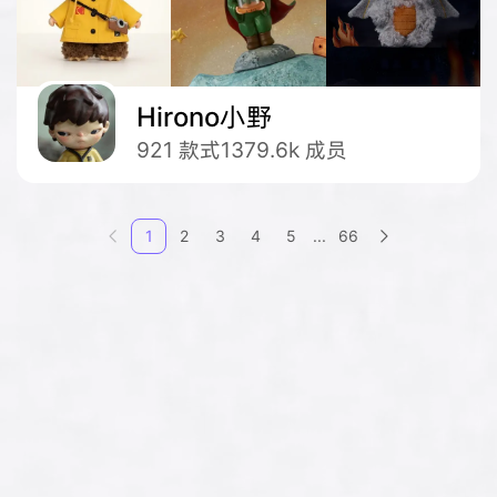
Hirono小野
921
款式
1379.6k
成员
1
2
3
4
5
66
...

