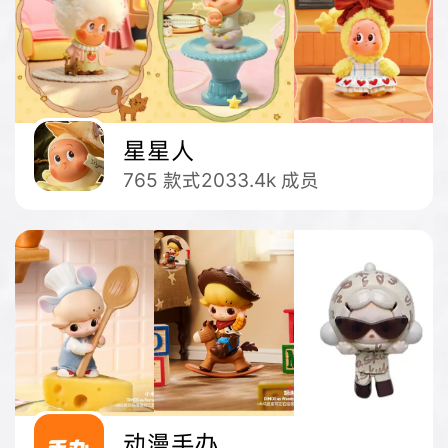
星星人
765
款式
2033.4k
成员
动漫手办