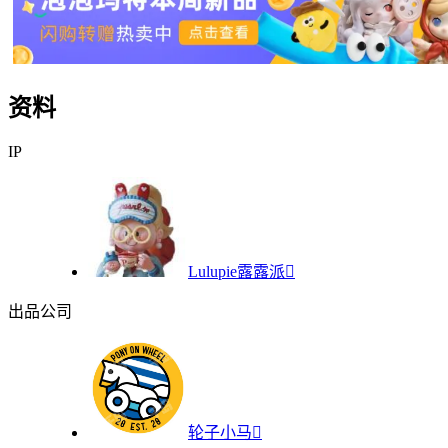
资料
IP
Lulupie露露派

出品公司
轮子小马
