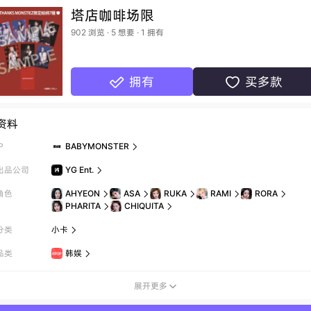
塔店咖啡场限
902 浏览 · 5 想要 · 1 拥有
拥有
买多款


资料
P
BABYMONSTER

出品公司
YG Ent.

角色
AHYEON
ASA
RUKA
RAMI
RORA





PHARITA
CHIQUITA


分类
小卡

品类
韩娱

展开更多
