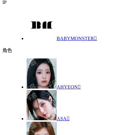
IP
BABYMONSTER

角色
AHYEON

ASA
