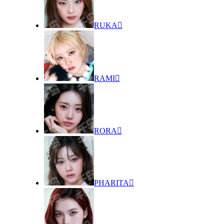
RUKA

RAMI

RORA

PHARITA
