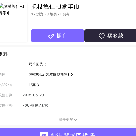
虎杖悠仁-J赏手巾
37 浏览 · 3 想要 · 1 拥有
拥有
买多款


资料
P
咒术回战

角色
虎杖悠仁/(咒术回战角色)

出品公司
世嘉

发售日期
2025-05-20
发售价格
700円(税込)/次
展开更多

前往 咒术回战 岛