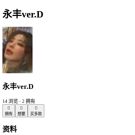
永丰ver.D
永丰ver.D
14 浏览 · 2 拥有



拥有
想要
买多款
资料