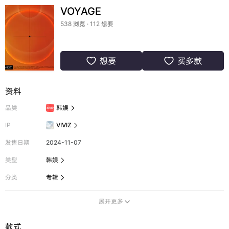
VOYAGE
538 浏览 · 112 想要
想要
买多款


资料
品类
韩娱

IP
VIVIZ

发售日期
2024-11-07
类型
韩娱

分类
专辑

展开更多

款式