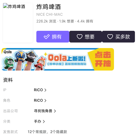
炸鸡啤酒
NICE CHI-MAC
226.2k 浏览 · 1.9k 想要 · 4.4k 拥有
拥有
想要
买多款



资料
IP
RiCO

角色
RiCO

出品公司
寻找独角兽

分类
手办

发售款式
12个常规款，2个隐藏款