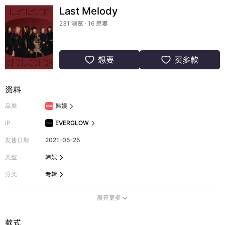
Last Melody
231 浏览 · 16 想要
想要
买多款


资料
品类
韩娱

IP
EVERGLOW

发售日期
2021-05-25
类型
韩娱

分类
专辑

展开更多

款式