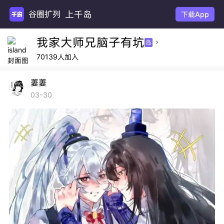
上千岛
谷圈扩列
下载App
我家大师兄脑子有坑
岛

70139人加入
萋萋
03-30