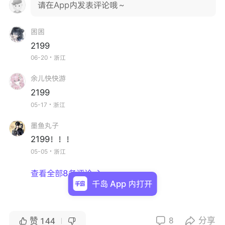
请在App内发表评论哦～
困困
2199
06-20・浙江
余儿快快游
2199
05-17・浙江
墨鱼丸子
2199！！！
05-05・浙江
查看全部8条评论

千岛 App 内打开
8
分享


赞
144

