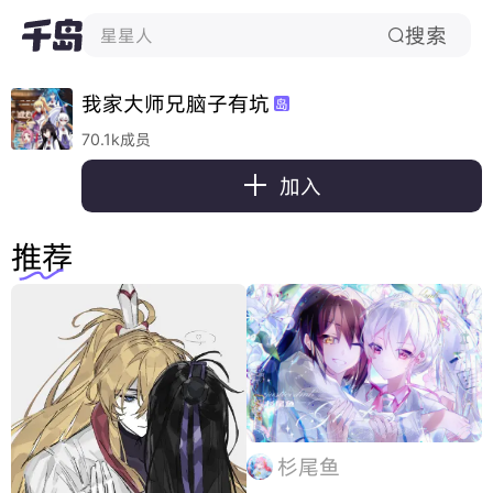
搜索
星星人

我家大师兄脑子有坑
岛
70.1k成员

加入
推荐
杉尾鱼