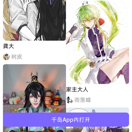
龚大
树皮
家主大人
雨落蝶
千岛App内打开