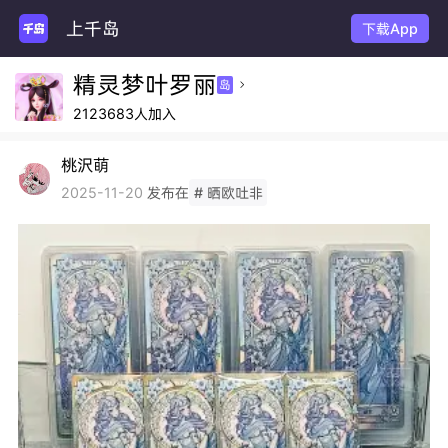
上千岛
下载App
精灵梦叶罗丽
岛

2123683人加入
桃沢萌
发布在
2025-11-20
# 晒欧吐非