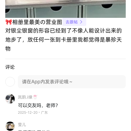
🎀相册里最美の营业图
去跟帖

对银尘银窗的形容已经到了不像人能设计出来的
地步了，放任何一张到卡册里我都觉得是暴殄天
物
评论
请在App内发表评论哦～
岚韵.i缘🍧
可以交友吗，老师？
2025-12-20・广东
莹儿