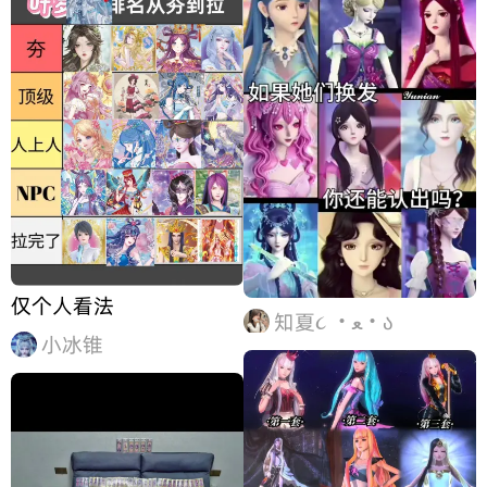
仅个人看法
知夏૮ ・ﻌ・ა
小冰锥