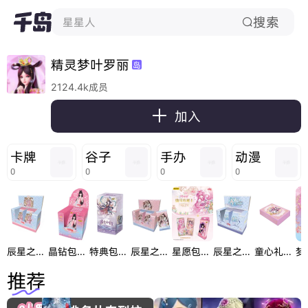
搜索
星星人

精灵梦叶罗丽
岛
2124.4k成员

加入
卡牌
谷子
手办
动漫
0
0
0
0
辰星之梦第6弹
晶钻包第16弹
特典包第3弹古意今韵
辰星之梦第5弹
星愿包第7弹
辰星之梦第2弹
童心礼盒第5弹
推荐