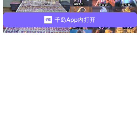
千岛App内打开
来自 @Bk
从25年二月到25年十月
奶盖小团子
的处理变化
刻意