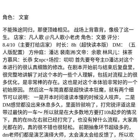
角色：
文宴
不能殊途同归，那便顶峰相见。 战场上背靠背，像极了这一
生。 店家：凡人歌 @凡人歌小老虎 角色：文晏 评分：
8.4/10（主要打给店家） 时长：8h（超快读本版） DM：（五
人版配置） 方仲庭：潘达 裴南洲/文帝：余歌 林风儿：抹茶
方慕风：长恭 女npc+场控：叨叨 首先要夸夸主D潘达对这个
本进行的很认真细致的修改。在剧本开始前与结束后复盘里，
很完整地讲解了对这个本的一些个人理解，包括对流程上的很
多优化，是非常棒的存在。这也是对这个本体验非常好的一个
初始原因。 然后这一车简直都是超快读本狂魔，就有两个细
节可以说明： 一是开本时问谁读本慢的时候没人吱声， 二是
DM感觉都没出来休息多久，里面铃就响了，打完锐评道这是
带过最快的一车～ 所以就是在大多数地方要打10h起步的情况
下，真的在8h左右就已经打完了，也没有掉什么流程，大家高
光都在的，真的很不错也很轻松。 前期抽象环节超级多的，
dm老师们都是演艺演绎大师，太会演太会给反馈了，所以欢