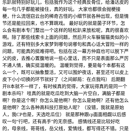
乐趴就特别好玩儿，包括我作为这个经典反骨位，给潘达皮的
每一句几乎都能被接住，真的好玩。 大家也都很会抛梗接
梗，什么流氓窃云台的稀奇古怪的小细节就各种出现，但是情
节还是能拉回来，也不算跳戏。 最好玩的就是菌子环节，怎
么会有剧本专门整出一个这样的轻松趴来放松呢，真的很喜欢
啊。除了那些线索卡上面的问题，然后开火车躲猫猫类似的小
游戏，还有特别多大家梦到哪句说哪句和真心话大冒险一样的
问题，可能真的挺难得吧。包括在这一幕方仲庭也可以脱下严
父的皮，去推心置腹地说一些心里话，而不只是表面那么严厉
不通人情，确实挺温暖的。 温暖到觉得，要是每个本都有这
么一个，既可以抽象整活，又可以围炉夜话，甚至还可以皮上
皮下小小切换的环节就好了（之间邮局：在点我吗） 后期翻
开B本就不一样了，有时候真的觉得，大家玩得真的是同一个
剧本杀吗？ 哇真的就是吃瓜吃到大脑一片空白，满脑子都是
啊？你是这个啊？你怎么是他啊？你怎么是她啊？还有他怎么
是他啊？怎么各种高科技打原始人呢？（没错，我就是原始
人，我CP也是，天选吃瓜位） 就是那种跟cp面面相觑以后感
叹一句“行吧，还有高手”的无奈感。 感情线还是比较好吃
的，母亲线，哥哥线，岳父线，爱情线，都写得还不错。只是