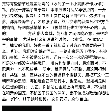
觉得有些情节还是蛮恶毒的（收到了一个小高脚杯作为伴手
礼，两眼一抹黑了属于是） 本来应该对岳父尊敬点的，一开
始也是这样，但是后面寻思上次在乌有乡当爷爷，这次才当
爹，都算是降辈了，才嚣张了些，然后换来的就是各种跟方芷
的蛐蛐，好吧你就蛐蛐吧～ （被蛐蛐我也笑得很开心的，真
的） ———— 方芷 偌大皇城，能互相之间通晓心意，是很难
得的事情。 尤其是什么都没说的时候，最难懂。 在那场雪
里，捧雪的我们，好像一瞬间就知道了对方心里想要的是什
么。 所以，我们注定殊途同归。 一路走来经历了很多，有被
贬出皇城，有不被岳父认可，还有一次又一次的碰壁和失去，
可是这些都没有动摇我们。 唯有利剑相向时，最难面对，不
忍用力，也不忍放手。 所幸，我仍愿与你同路，愿这两把利
剑，共谋一处，愿将这不公的世道翻个底朝天，愿揭开这个王
朝所有的黑暗，哪怕我自己深陷其中，也无妨。 就如初见时
心里想的那样： 方芷，你该站在金殿上执笔定乾坤，不该锁
在和亲的囚笼，不该囚于异国的深闺，更不该成为政治的牺牲
品。 如今，终于顶峰相见。 愿你安好，愿你自由。