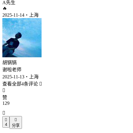
A先生
🔥
2025-11-14・上海
胡锅锅
谢啦老师
2025-11-13・上海
查看全部4条评论


赞
129



4
分享