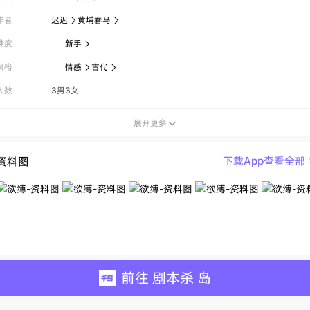
作者
迟迟
黄埔春马


难度
新手

风格
情感
古代


人数
3男3女
展开更多

资料图
下载App查看全部
前往 剧本杀 岛