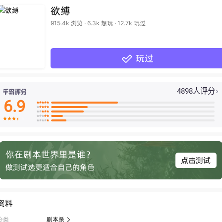
欲缚
915.4k 浏览 · 6.3k 想玩 · 12.7k 玩过
玩过

4898人评分

6.9

























你在剧本世界里是谁？
点击测试
做测试选更适合自己的角色
资料
分类
剧本杀
