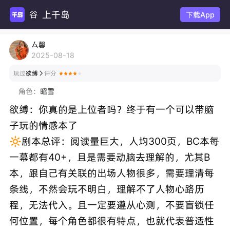
上千岛
谷圈扩
下载App
厶馨
2025-08-18
玩过
欲缚
评分

角色：
昭雪
欲缚：你真的是上位者吗？终于有一个可以带脑
子玩的情感本了
🔆剧本总评：阅读量巨大，人均300页，BC本每
一幕都有40+，且是需要动脑去理解的，尤其B
本，跟自己有关联的出场人物很多，需要理清每
条线，不然会玩不明白，理解不了人物心路历
程，无法代入。且一定要遵从心测，不要盲锁任
何位置，每个角色都很有特点，也就代表普适性