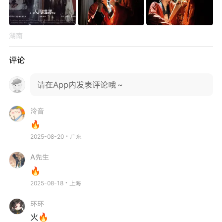
湖南
评论
请在App内发表评论哦～
泠音
🔥
2025-08-20・广东
A先生
🔥
2025-08-18・上海
环环
火🔥