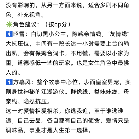
没有影响的。从另一方面来说，适合多刷不同角
色，补充视角。
✳️角色建议：（按cp分）
🚺昭雪：白切黑小公主，隐藏亲情线，“友情线”
大抗压位，中间有一段长达一小时需要上台的输
出趴，会有保姆台词卡，不用慌。需要以小家为
重，道德感低一些的玩家。也是女生角色中最挑
人的。
🚹方慕风：整个故事中心位，表面皇室男宠，实
则身世神秘的江湖游侠。群像线、类妹妹线、母
亲线、隐忍抗压。
这一对爱情相爱相杀，你逃我追，至于谁逃谁
追，自己去品。各自都有自己的使命，爱情只是
调味品，事业才是人生第一选择。