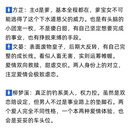
🚺方芷：主d是爹，基本全程都在，爹宝女不可
能逃得了这个下水道慈父的威力。也是有头脑的
小团宠一枚，不是傻白甜，有自己坚定想要完成
的事业，也有挣脱束缚的手段。
🚹文晏：表面废物皇子，后期大反转，有自己完
整的成长线。看似人畜无害，实则运筹帷幄。
爱情双向救赎，甜虐交织。两人身份上的对立，
注定爱情会极致虐恋。
🚺柳梦溪：真正的钓系美人，权力控。虽然是双
恋陪设定，但男人不过是事业路上的垫脚石。两
个爱人完全不同性格，一个本两种爱情体验，也
会是妥妥的车头位。