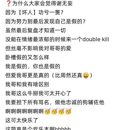
❓为什么大家会觉得谢无妄
因为【坏人】功亏一篑？
因为努力到最后发现自己是假的？
虽然最后复盘才知道一切
没能在情绪最浓郁的时候来一个double kill
但丝毫不影响我对哥哥的爱
卧槽假的又怎么样
我是假的，你也是假的
但爱我哥更是真的（比周然还真😛）
我哥和我有啥区别
我哥这么牛掰我可太开心了
我要担下所有骂名，做他忠诚的狗辅佐他
啊啊啊啊啊啊啊🥳🥳🥳🥳
这可太快乐了
这简直是个欢乐本啊hhhhh