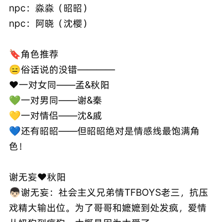
npc：淼淼（昭昭）
npc：阿晓（沈樱）
🔖角色推荐
😑俗话说的没错————
❤️一对女同——孟&秋阳
💚一对男同——谢&秦
💛一对情侣——沈&戚
💙还有昭昭——但昭昭绝对是情感线最饱满角
色！
谢无妄❤️秋阳
👦🏻谢无妄：社会主义兄弟情TFBOYS老三，抗压
戏精大输出位。为了哥哥和嬷嬷到处发疯，爱情