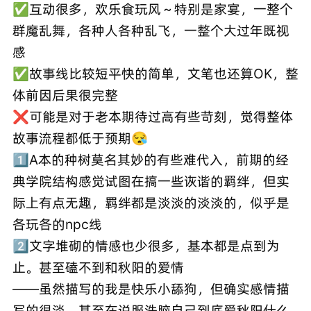
✅互动很多，欢乐食玩风～特别是家宴，一整个
群魔乱舞，各种人各种乱飞，一整个大过年既视
感
✅故事线比较短平快的简单，文笔也还算OK，整
体前因后果很完整
❌可能是对于老本期待过高有些苛刻，觉得整体
故事流程都低于预期😪
1⃣️A本的种树莫名其妙的有些难代入，前期的经
典学院结构感觉试图在搞一些诙谐的羁绊，但实
际上有点无趣，羁绊都是淡淡的淡淡的，似乎是
各玩各的npc线
2⃣️文字堆砌的情感也少很多，基本都是点到为
止。甚至磕不到和秋阳的爱情
——虽然描写的我是快乐小舔狗，但确实感情描
写的很淡，甚至在说服洗脑自己到底爱秋阳什么