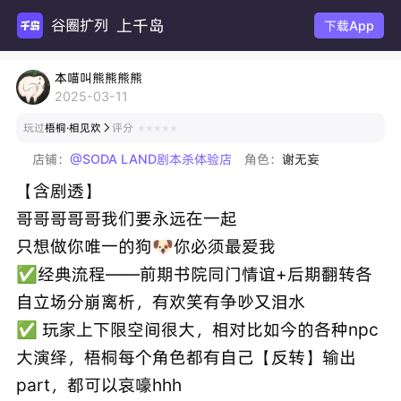
上千岛
谷圈扩列
下载App
本喵叫熊熊熊熊
2025-03-11
玩过
梧桐·相见欢
评分

店铺：
@SODA LAND剧本杀体验店
角色：
谢无妄
【含剧透】
哥哥哥哥哥我们要永远在一起
只想做你唯一的狗🐶你必须最爱我
✅经典流程——前期书院同门情谊+后期翻转各
自立场分崩离析，有欢笑有争吵又泪水
✅ 玩家上下限空间很大，相对比如今的各种npc
大演绎，梧桐每个角色都有自己【反转】输出
part，都可以哀嚎hhh