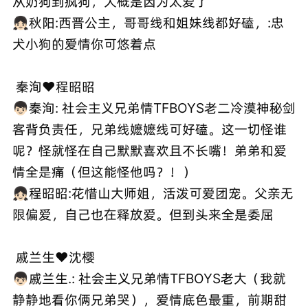
从奶狗到疯狗，大概是因为太爱了
👧🏻秋阳:西晋公主，哥哥线和姐妹线都好磕，:忠
犬小狗的爱情你可悠着点
秦洵❤️程昭昭
👦🏻秦洵: 社会主义兄弟情TFBOYS老二冷漠神秘剑
客背负责任，兄弟线嬷嬷线可好磕。这一切怪谁
呢？怪就怪在自己默默喜欢且不长嘴！弟弟和爱
情全是痛（但这能怪他吗？！）
👧🏻程昭昭:花惜山大师姐，活泼可爱团宠。父亲无
限偏爱，自己也在释放爱。但到头来全是委屈
戚兰生❤️沈樱
👦🏻戚兰生.: 社会主义兄弟情TFBOYS老大（我就
静静地看你俩兄弟哭），爱情底色最重，前期甜