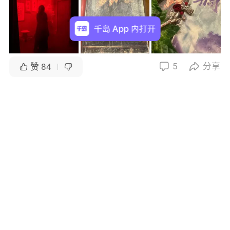
千岛 App 内打开
5
分享


赞
84


上海
评论
请在App内发表评论哦～
本喵叫熊熊熊熊
她搂着最爱的孟xh呢hhhh
2025-03-17・上海
霹雳进化机器人
遇到这样的谢无妄秋阳要绝望死了
2025-03-17・上海