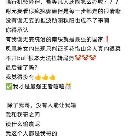
强行机械降神，吾等凡人还能怎么办呢？？？
谢无妄看似疯疯癫癫但是每一步都走的很清晰
没有谢无妄的推波助澜秋阳也成不了事啊
你得承认
有我谢无妄统治的南绥就是最强的国家❗️
凤凰神女的出现只能证明花惜山众人真的很菜
不开buff根本无法扭转局势🤡🤡🤡
最后输了吗?
我觉得没有👍👍👍
✅我才是最强王者嘻嘻🎊
除了我哥，没有人能让我输
我和我哥之间
谈什么输赢呢
我这个人都是我哥的