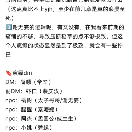
（这点真比不上yjh，至少在前几章是真的浪漫至
死）
3⃣️谢无妄的逻辑呢，有又没有，在我看来前期的
痛铺的不够，导致压断稻草的点不够极致，但这
个人疯癫的状态显然是到了极致，就会有一些拧
巴
🔖演绎dm
DM：尚麟（帝辛）
副DM：虾仁（裴庆汝）
npc：榆树（太子哥哥/谢无妄）
npc：醒醒（秦嬷嬷）
npc：阿杰（孟国公/戚兰生）
npc：小姚（碧螺）