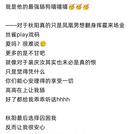
我是他的最强舔狗嘻嘻嘻🥳🥳🥳
——对于秋阳真的只是凤凰男想翻身挥霍来场金
丝雀play戏码
爱吗？很难说🥲
更多的是不甘吧
就像对于裴庆汝其实也未必是真的恨
只是觉得凭什么
你们能心安理得的享受一切
高高在上让我舔
好了都给我乖乖听话hhhh
秋阳最后选择囚困我
反而让我很安心