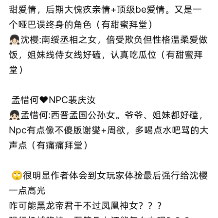
甜爱情，后期大愧疚亲情+顶级be爱情。又是一
个哑巴误终身的角色（有甜蜜拜堂）
👧🏻沈樱:南绥丞相之女，倍受欺负但性格温柔爱做
饭，姐妹线侍女线好磕，认真吃瓜位（有甜蜜拜
堂）
孟惜何❤️NPC裴庆汝
👧🏻孟惜何:西晋孟国公孙女。爷爷、姐妹都好磕，
Npc有点像不傻版谢燮+周欲，多喝点水吧骂的大
声点（有痛痛拜堂）
🙄很明显作者体会到女玩家体验最后强行给沈樱
一点高光
咋可能黑龙帝君干不过凤凰神女？？？