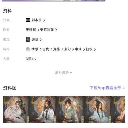
资料
分类
剧本杀

作者
王婉琪
安眠的猫


难度
进阶

风格
情感
古代
变格
玄幻
中式
仙侠






人数
3男4女
展开更多

资料图
下载App查看全部
