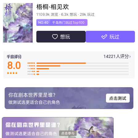
梧桐·相见欢
1109.9k 浏览 · 6.3k 想玩 · 29k 玩过
NO.40
千岛热门玩过Top100
想玩
玩过


14221人评分

8.0

























你在剧本世界里是谁？
点击测试
做测试选更适合自己的角色