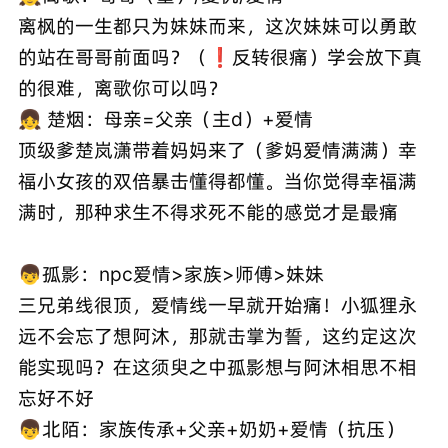
离枫的一生都只为妹妹而来，这次妹妹可以勇敢
的站在哥哥前面吗？（❗️反转很痛）学会放下真
的很难，离歌你可以吗？
👧 楚烟：母亲=父亲（主d）+爱情
顶级爹楚岚潇带着妈妈来了（爹妈爱情满满）幸
福小女孩的双倍暴击懂得都懂。当你觉得幸福满
满时，那种求生不得求死不能的感觉才是最痛
👦孤影：npc爱情>家族>师傅>妹妹
三兄弟线很顶，爱情线一早就开始痛！小狐狸永
远不会忘了想阿沐，那就击掌为誓，这约定这次
能实现吗？在这须臾之中孤影想与阿沐相思不相
忘好不好
👦北陌：家族传承+父亲+奶奶+爱情（抗压）