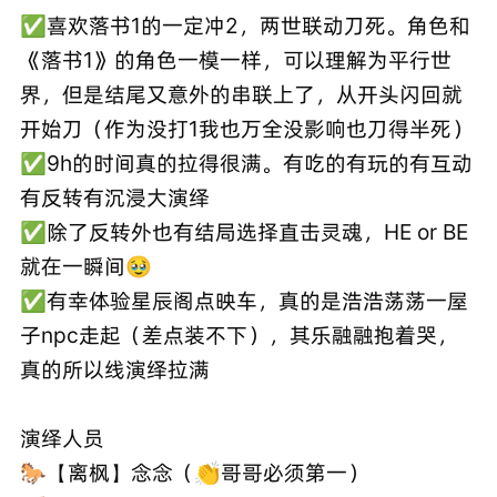
✅喜欢落书1的一定冲2，两世联动刀死。角色和
《落书1》的角色一模一样，可以理解为平行世
界，但是结尾又意外的串联上了，从开头闪回就
开始刀（作为没打1我也万全没影响也刀得半死）
✅9h的时间真的拉得很满。有吃的有玩的有互动
有反转有沉浸大演绎
✅除了反转外也有结局选择直击灵魂，HE or BE
就在一瞬间🥹
✅有幸体验星辰阁点映车，真的是浩浩荡荡一屋
子npc走起（差点装不下），其乐融融抱着哭，
真的所以线演绎拉满
演绎人员
🐎【离枫】念念（👏哥哥必须第一）