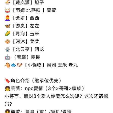
🍜【楚岚潇】旭子
🥁【雨嫣 北燕霜 】萱萱
👩‍🦰【紫妍】西西
🦋【游岚】左左
🌽【寻洵】玉米
🐵【阿沐】菜菜
🪬【北云亭】阿龙
🤖 【若璟】圈圈
🐴🐟🐶【小怪物】圈圈 玉米 老九
🔖角色介绍（继承位优先）
👧芸茴：npc爱情（3个>哥哥>家族）
小芸茴，面对3个爱人你要怎么选呢？这次还遗憾
吗？
👧离歌：哥哥（重）/复仇/爱情