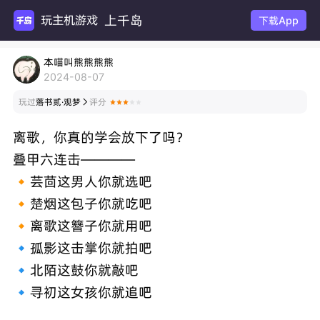
上千岛
玩主机游戏
下载App
本喵叫熊熊熊熊
2024-08-07
玩过
落书贰·观梦
评分

离歌，你真的学会放下了吗？
叠甲六连击————
🔸芸茴这男人你就选吧
🔸楚烟这包子你就吃吧
🔸离歌这簪子你就用吧
🔹孤影这击掌你就拍吧
🔹北陌这鼓你就敲吧
🔹寻初这女孩你就追吧