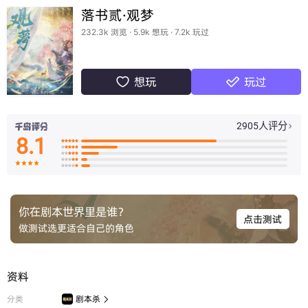
落书贰·观梦
232.3k 浏览 · 5.9k 想玩 · 7.2k 玩过
想玩
玩过


2905人评分

8.1

























你在剧本世界里是谁？
点击测试
做测试选更适合自己的角色
资料
分类
剧本杀
