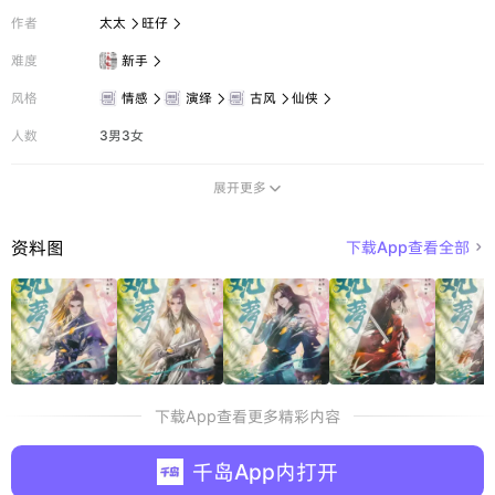
作者
太太
旺仔


难度
新手

风格
情感
演绎
古风
仙侠




人数
3男3女
展开更多

资料图
下载App查看全部

下载App查看更多精彩内容
千岛App内打开