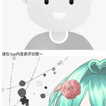
请在App内发表评论哦～