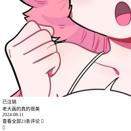
已注销
老大画的真的很美
2024-08-11
查看全部23条评论

