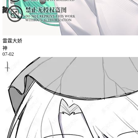
雷霆大娇
神
07-02