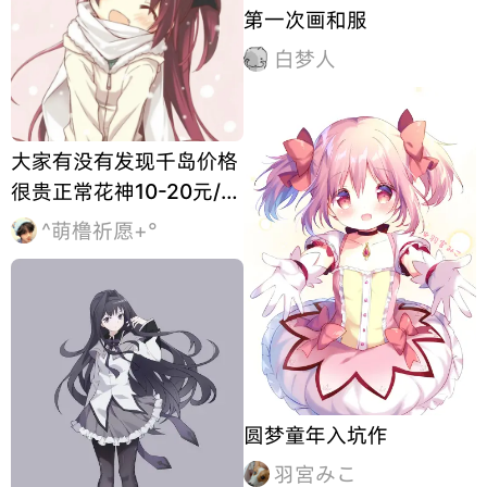
第一次画和服
白梦人
大家有没有发现千岛价格
很贵正常花神10-20元/个
千岛上个个圈钱王卖88/
^萌橹祈愿+°
个比正常价格高了8倍多
（没有指莫人，不要对号
入座）
圆梦童年入坑作
羽宮みこ