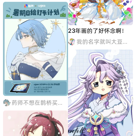
23年画的了好怀念啊！
我的名字就叫大豆乌龟
药师不想在鹊桥买橘子