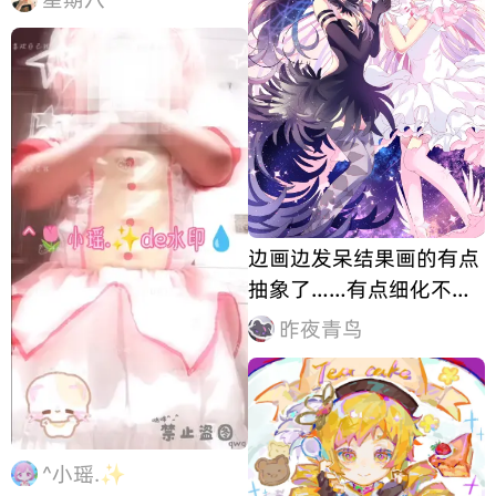
边画边发呆结果画的有点
抽象了……有点细化不下
去了但是这个脸我还蛮喜
昨夜青鸟
欢所以发发（躺下）
^小瑶.✨