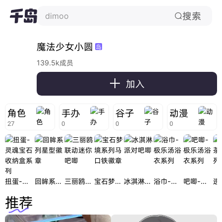
搜索
dimoo

魔法少女小圆
岛
139.5k成员

加入
角色
手办
谷子
动漫
27
0
0
0
扭蛋-灵魂宝石收纳盒系列
回眸系列星型徽章
三丽鸥联动迷你吧唧
宝石梦境系列马口铁徽章
冰淇淋派对吧唧
浴巾-极乐汤浴衣系列
吧唧-极乐汤浴衣系列
推荐