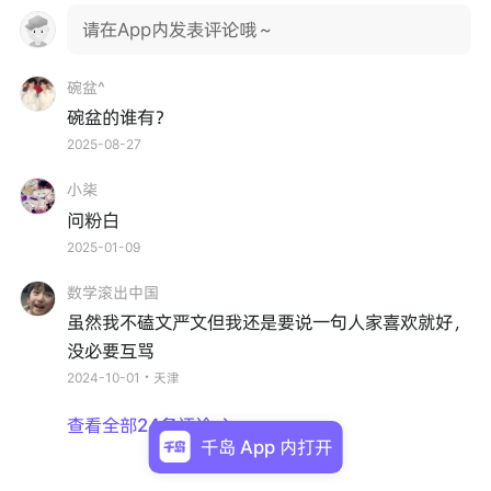
请在App内发表评论哦～
碗盆^
碗盆的谁有？
2025-08-27
小柒
问粉白
2025-01-09
数学滚出中国
虽然我不磕文严文但我还是要说一句人家喜欢就好，
没必要互骂
2024-10-01・天津
查看全部24条评论

千岛 App 内打开