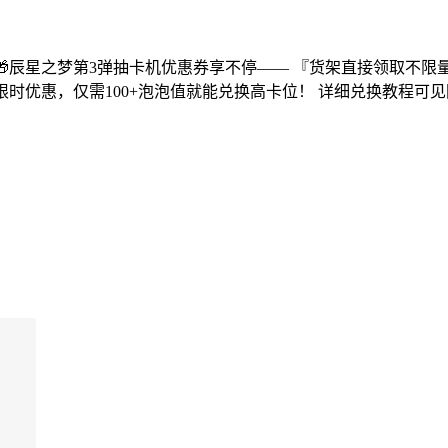
略 🎁辰星之梦第3弹抽卡机优惠券享不停—— 『货架直接领取不限
限时优惠，仅需100+泡泡值就能兑换高卡位！ 详细兑换教程可见图