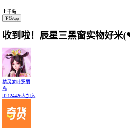
上千岛
下载App
收到啦！辰星三黑窗实物好米(❤ 
精灵梦叶罗丽
岛

2124426人加入