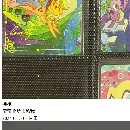
挽挽
宝宝收啥卡私我
2024-08-30・甘肃