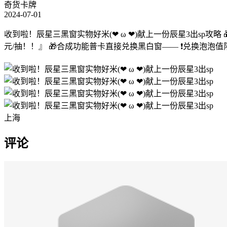
奇货卡牌
2024-07-01
收到啦！辰星三黑窗实物好米(❤ ω ❤)献上一份辰星3出sp攻
元/抽！！』 🎁合成功能普卡直接兑换黑白窗—— ❗兑换泡泡值
上海
评论