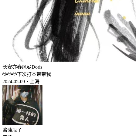
长安亦春风🍃Doris
🫶🫶🫶下次打本带带我
2024-05-09・上海
酱油瓶子