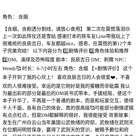
角色：
含烟
【含烟，含剧透分割线，请放心食用】 第二次在莫慌落泪😢
上一次如此阵仗还是雪姑 感谢打本的铁车友Lynn带我玩上了
很难抢的良辰吉日，车友都超nice，感恩，在莫慌的第12个本
子完美完结！ 以下内容分为 1️⃣剧情评价 2️⃣角色体验和推荐
3️⃣DM、演绎及恐怖程度 剧本：良辰吉日 DM：刺猬 NPC：
Wendy🥰 时长：6-7小时左右 角色：含烟 【⭐️剧情评价】 这个
本子开到了我的心坎上！ 喜欢良辰吉日的人会很爱❤️，不喜
欢的人很难接受。幸运的是它刚好是我的蜜糖而非砒霜 我认
为最出彩的部分是最后的DM说书式带本，手搓结局，使这个
本子升华了，不再是一个普通的剧本，而是和玩家交互，使得
千人千面，各有自己的体会，真的很高级🥰可能部分剧情逻辑
有点点杠点，但是DM都解释的很好，我很能接受 背景故事：
发生在广州白云山当年巢国公武攸绪的府邸，武攸绪在武则天
在位期间明哲保身，赢得了武则天的赏识，被赐予爵位和府