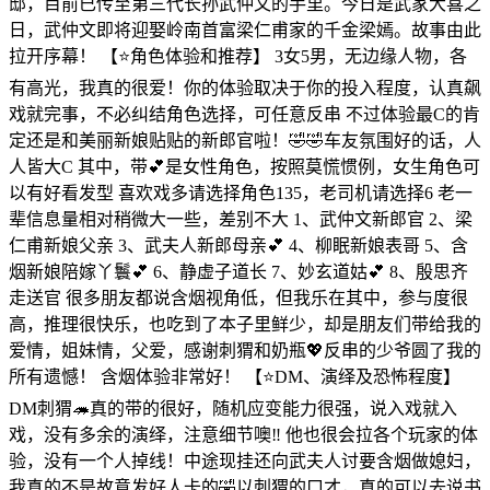
邸，目前已传至第三代长孙武仲文的手里。今日是武家大喜之
日，武仲文即将迎娶岭南首富梁仁甫家的千金梁嫣。故事由此
拉开序幕！ 【⭐️角色体验和推荐】 3女5男，无边缘人物，各
有高光，我真的很爱！你的体验取决于你的投入程度，认真飙
戏就完事，不必纠结角色选择，可任意反串 不过体验最C的肯
定还是和美丽新娘贴贴的新郎官啦！🤣🤣车友氛围好的话，人
人皆大C 其中，带💕是女性角色，按照莫慌惯例，女生角色可
以有好看发型 喜欢戏多请选择角色135，老司机请选择6 老一
辈信息量相对稍微大一些，差别不大 1、武仲文新郎官 2、梁
仁甫新娘父亲 3、武夫人新郎母亲💕 4、柳眠新娘表哥 5、含
烟新娘陪嫁丫鬟💕 6、静虚子道长 7、妙玄道姑💕 8、殷思齐
走送官 很多朋友都说含烟视角低，但我乐在其中，参与度很
高，推理很快乐，也吃到了本子里鲜少，却是朋友们带给我的
爱情，姐妹情，父爱，感谢刺猬和奶瓶💖反串的少爷圆了我的
所有遗憾！ 含烟体验非常好！ 【⭐️DM、演绎及恐怖程度】
DM刺猬🦔真的带的很好，随机应变能力很强，说入戏就入
戏，没有多余的演绎，注意细节噢‼️ 他也很会拉各个玩家的体
验，没有一个人掉线！中途现挂还向武夫人讨要含烟做媳妇，
我真的不是故意发好人卡的🤣以刺猬的口才，真的可以去说书