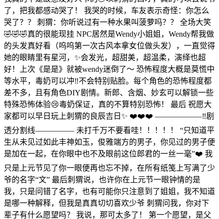
了，把我都感动哭了！ 我哭的时候，车友表示奇怪：你怎么
哭了？？ 刺猬：你听说过有一种水果叫菠萝吗？？ 全场大笑
🤣🤣🤣真的很能现挂 NPC居然是Wendy小姐姐，Wendy帮我做
的头发真好看（呜呜第一次古风本拿女位做头发），一直觉得
她的眼睛里有星河，✨会发光，超甜美，超温柔，演绎也超
好！上次《是是》就被wendy迷倒了～ 恐怖程度大概是莫慌中
等水平，毒奶可以冲‼️不会特别贴脸。每个角色的恐怖程度都
差不多，且有角色DIY剧情。新郎、含烟、妙玄可以解锁一些
特殊恐怖体验😢毒奶保证，真的不算特别恐怖！ 最后 祝愿大
家都可以早日玩上刺猬的良辰吉日✨ ❤️❤️❤️ ——————‼️剧
透分割线————— 未打千万不要看哇！！！！！ “只知道平
生从未见过如此丰神如玉，俊雅端方的男子，你见过的男子便
是加在一起，在你眼中也不及眼前这位郎君的一丝一毫”❤️ 我
只是上元节见了你一眼便再也忘不掉，在所有纸笺上写满了少
爷的名字“文” 最后刺猬说，也许你在上元节一眼钟情的是
我，只是问错了名字，也有可能你只注意到了姐姐，我不知道
是哪一种解释，但我是真真切切喜欢少爷 刺猬问我，你对下
辈子有什么愿望吗？ 我说，那可太多了！ 第一个愿望，是父