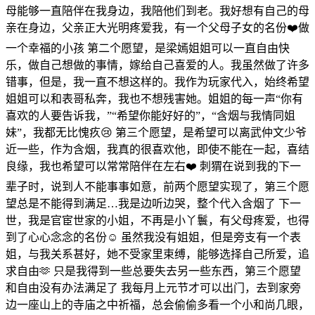
母能够一直陪伴在我身边，我陪他们到老。我好想有自己的母
亲在身边，父亲正大光明疼爱我，有一个父母子女的名份❤️做
一个幸福的小孩 第二个愿望，是梁嫣姐姐可以一直自由快
乐，做自己想做的事情，嫁给自己喜爱的人。我虽然做了许多
错事，但是，我一直不想这样的。我作为玩家代入，始终希望
姐姐可以和表哥私奔，我也不想残害她。姐姐的每一声“你有
喜欢的人要告诉我，”“希望你能好好的”，“含烟与我情同姐
妹”，我都无比愧疚😢 第三个愿望，是希望可以离武仲文少爷
近一些，作为含烟，我真的很喜欢他，即使不能在一起，喜结
良缘，我也希望可以常常陪伴在左右❤️ 刺猬在说到我的下一
辈子时，说到人不能事事如意，前两个愿望实现了，第三个愿
望总是不能得到满足…我是边听边哭，整个代入含烟了 下一
世，我是官宦世家的小姐，不再是小丫鬟，有父母疼爱，也得
到了心心念念的名份☺️ 虽然我没有姐姐，但是旁支有一个表
姐，与我关系甚好，她不受家里束缚，能够选择自己所爱，追
求自由🫶 只是我得到一些总要失去另一些东西，第三个愿望
和自由没有办法满足了 我每月上元节才可以出门，去到家旁
边一座山上的寺庙之中祈福，总会偷偷多看一个小和尚几眼，