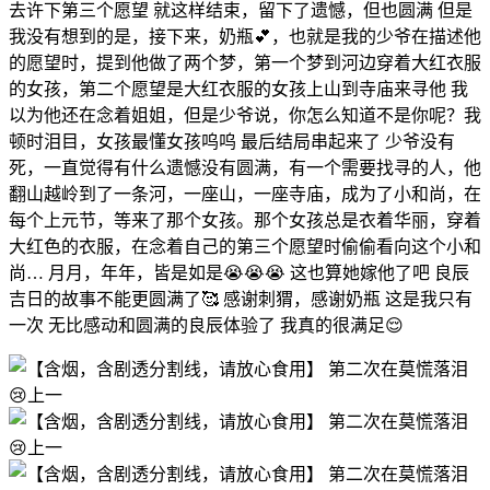
去许下第三个愿望 就这样结束，留下了遗憾，但也圆满 但是
我没有想到的是，接下来，奶瓶💕，也就是我的少爷在描述他
的愿望时，提到他做了两个梦，第一个梦到河边穿着大红衣服
的女孩，第二个愿望是大红衣服的女孩上山到寺庙来寻他 我
以为他还在念着姐姐，但是少爷说，你怎么知道不是你呢？我
顿时泪目，女孩最懂女孩呜呜 最后结局串起来了 少爷没有
死，一直觉得有什么遗憾没有圆满，有一个需要找寻的人，他
翻山越岭到了一条河，一座山，一座寺庙，成为了小和尚，在
每个上元节，等来了那个女孩。那个女孩总是衣着华丽，穿着
大红色的衣服，在念着自己的第三个愿望时偷偷看向这个小和
尚… 月月，年年，皆是如是😭😭😭 这也算她嫁他了吧 良辰
吉日的故事不能更圆满了🥰 感谢刺猬，感谢奶瓶 这是我只有
一次 无比感动和圆满的良辰体验了 我真的很满足😌