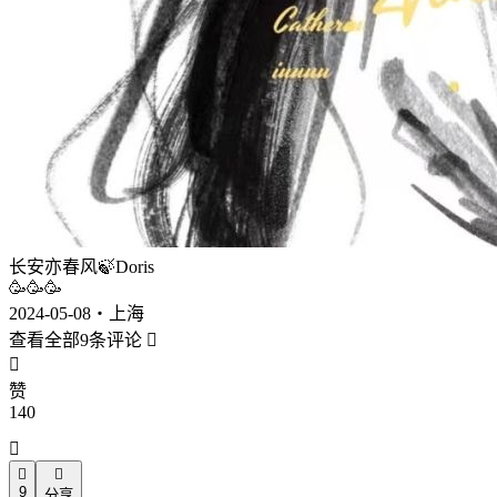
长安亦春风🍃Doris
🥳🥳🥳
2024-05-08・上海
查看全部9条评论


赞
140



9
分享