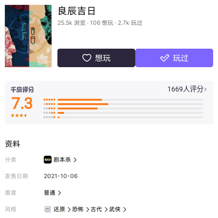
良辰吉日
25.5k 浏览 · 106 想玩 · 2.7k 玩过
想玩
玩过


1669人评分

7.3

























资料
分类
剧本杀

发售日期
2021-10-06
难度
普通

风格
还原
恐怖
古代
武侠



