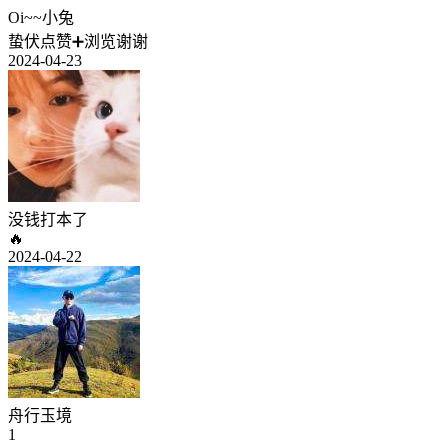
Oi~~小兔
蛰伏点赞➕浏览谢谢
2024-04-23
没钱打本了
🔥
2024-04-22
舟行玉境
1