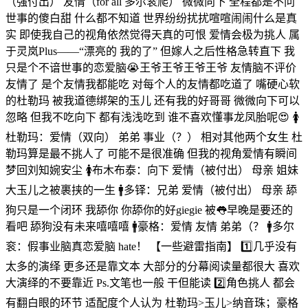
（强付出） 友情（for all 多尔衮爬） 微微向下 全程都是不问
世事的傻白甜 什么都不知道 世界纷纷扰扰喧喧闹闹什么是真
实 即使我自己的视角依然觉得天真的可恨 爱情会极为挑人 属
于灵岚Plus——“漂亮的 我的了” 但嫁人之后性格急转直下 我
只是个不谙世事的恋爱脑😭王爷王爷王爷王爷 友情脑不评价
友情了 是个友情我都能吃 对每个人的友情都吃道了 嘴硬心软
的杜勒玛 被我道德绑架的玉儿 还有我的好哥哥 微微向下可以
忽略 但我不吃向下 都有浅浅吃到 谁不喜欢懂事龙凤胎呢😍 🚺
杜勒玛：爱情（双向） 弟弟 事业（？） 相对其他两个女生 杜
勒玛算是最不挑人了 可能不是很准确 但我的视角爱情有瞬间
梦回刘知婉安尘 🚺布木布泰：向下 爱情（被付出） 母亲 姐妹
大玉儿之被裹挟的一生 🚹多铎：兄弟 爱情（被付出） 母亲 舔
狗只是一个闭环 我舔你 你舔你的好giegie 被👅早晚是要还的
看吧 舔狗没有未来嘻嘻嘻 🚹豪格：爱情 友情 弟弟（？ 🚹多尔
衮：假事业脑真恋爱脑 hate！ 【一些避雷指南】 1️⃣几乎没有
太多的演绎 更多还是靠文本 大部分的分幕阅读量都很大 喜欢
大演绎的不要靠近 Ps.文笔也一般 干但能读 2️⃣角色挑人 都会
有翻白眼的环节 适配度个人认为 杜勒玛>玉儿>纳音珠；豪格