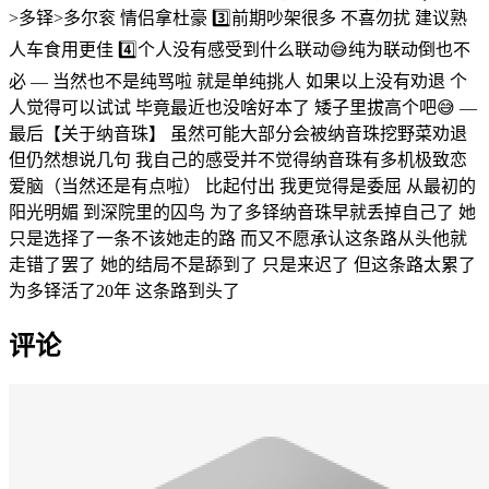
>多铎>多尔衮 情侣拿杜豪 3️⃣前期吵架很多 不喜勿扰 建议熟
人车食用更佳 4️⃣个人没有感受到什么联动😅纯为联动倒也不
必 — 当然也不是纯骂啦 就是单纯挑人 如果以上没有劝退 个
人觉得可以试试 毕竟最近也没啥好本了 矮子里拔高个吧😅 —
最后【关于纳音珠】 虽然可能大部分会被纳音珠挖野菜劝退
但仍然想说几句 我自己的感受并不觉得纳音珠有多机极致恋
爱脑（当然还是有点啦） 比起付出 我更觉得是委屈 从最初的
阳光明媚 到深院里的囚鸟 为了多铎纳音珠早就丢掉自己了 她
只是选择了一条不该她走的路 而又不愿承认这条路从头他就
走错了罢了 她的结局不是舔到了 只是来迟了 但这条路太累了
为多铎活了20年 这条路到头了
评论