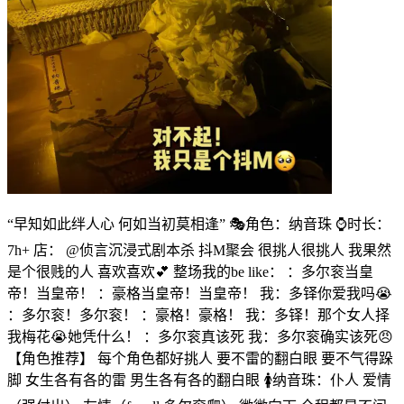
“早知如此绊人心 何如当初莫相逢” 🎭角色：纳音珠 ⌚️时长：
7h+ 店： @侦言沉浸式剧本杀 抖M聚会 很挑人很挑人 我果然
是个很贱的人 喜欢喜欢💕 整场我的be like： ：多尔衮当皇
帝！当皇帝！ ：豪格当皇帝！当皇帝！ 我：多铎你爱我吗😭
：多尔衮！多尔衮！ ：豪格！豪格！ 我：多铎！那个女人择
我梅花😭她凭什么！ ：多尔衮真该死 我：多尔衮确实该死😠
【角色推荐】 每个角色都好挑人 要不雷的翻白眼 要不气得跺
脚 女生各有各的雷 男生各有各的翻白眼 🚺纳音珠：仆人 爱情