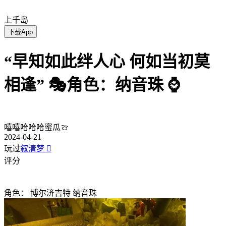
上千岛
下载App
“早知如此绊人心 何如当初莫
相逢” 🎭角色：纳音珠 ⌚️
嘻嘻哈哈哈蜜瓜🍈
2024-04-21
玩过
叙清梦

评分
角色：
博尔济吉特 纳音珠