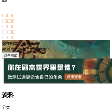
8.0

























你在剧本世界里是谁？
做测试选更适合自己的角色
点击测试
资料
分类