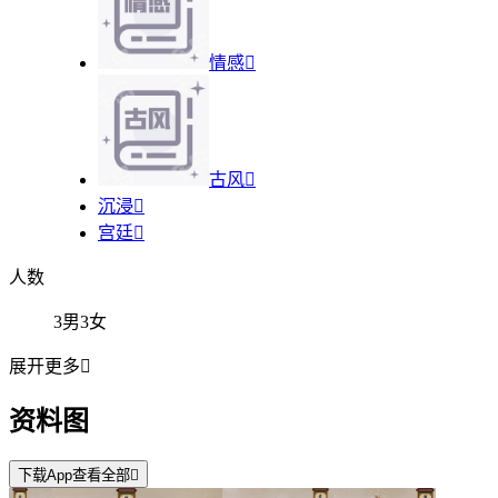
情感

古风

沉浸

宫廷

人数
3男3女
展开更多

资料图
下载App查看全部
