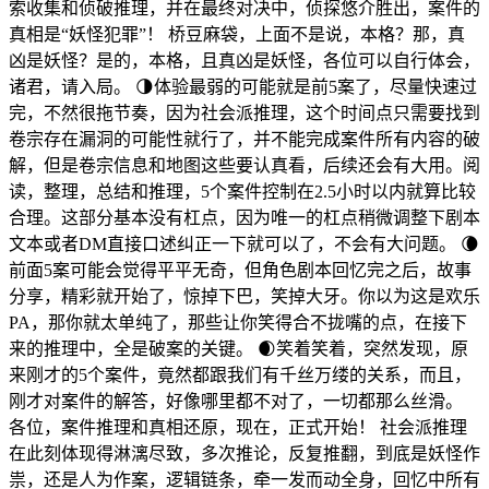
索收集和侦破推理，并在最终对决中，侦探悠介胜出，案件的
真相是“妖怪犯罪”！ 桥豆麻袋，上面不是说，本格？那，真
凶是妖怪？是的，本格，且真凶是妖怪，各位可以自行体会，
诸君，请入局。 🌗体验最弱的可能就是前5案了，尽量快速过
完，不然很拖节奏，因为社会派推理，这个时间点只需要找到
卷宗存在漏洞的可能性就行了，并不能完成案件所有内容的破
解，但是卷宗信息和地图这些要认真看，后续还会有大用。阅
读，整理，总结和推理，5个案件控制在2.5小时以内就算比较
合理。这部分基本没有杠点，因为唯一的杠点稍微调整下剧本
文本或者DM直接口述纠正一下就可以了，不会有大问题。 🌘
前面5案可能会觉得平平无奇，但角色剧本回忆完之后，故事
分享，精彩就开始了，惊掉下巴，笑掉大牙。你以为这是欢乐
PA，那你就太单纯了，那些让你笑得合不拢嘴的点，在接下
来的推理中，全是破案的关键。 🌒笑着笑着，突然发现，原
来刚才的5个案件，竟然都跟我们有千丝万缕的关系，而且，
刚才对案件的解答，好像哪里都不对了，一切都那么丝滑。
各位，案件推理和真相还原，现在，正式开始！ 社会派推理
在此刻体现得淋漓尽致，多次推论，反复推翻，到底是妖怪作
祟，还是人为作案，逻辑链条，牵一发而动全身，回忆中所有