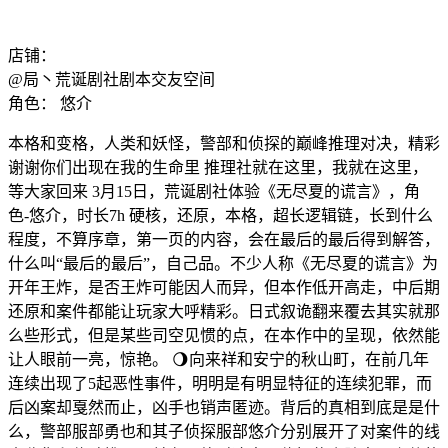
店铺：
@局丶荒诞剧社剧本交友空间
角色：
悠介
本格和变格，人类和妖怪，警部和侦探的巅峰推理对决，精彩
谢谢你们出现在我的生命里 推理社就在这里，我就在这里，
等大家回来 3月15日，荒诞剧社体验《无尽夏的谎言》，角
色-悠介，时长7h 硬核，还原，本格，超长逻辑链，长到什么
程度，不算序章，第一页的内容，会在最后的最后得到解答，
什么叫“最后的最后”，自己品。不少人称《无尽夏的谎言》为
开年王炸，是否王炸可能因人而异，但本作低开高走，中后期
还原和案件都能让玩家大呼精彩。日式叙诡翻来覆去其实就那
么些形式，但是某些司空见惯的点，在本作中的呈现，依然能
让人眼前一亮，惊艳。 🌖向来祥和安宁的秋山町，在前几年
连续出现了5起恶性事件，明明是有明显特征的连续犯罪，而
后凶案却戛然而止，凶手也销声匿迹。背后的真相到底是是什
么，警部服部勇也和其子侦探服部悠介分别展开了对案件的线