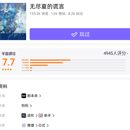
无尽夏的谎言
135.2k 浏览 · 1.4k 想玩 · 8.2k 玩过
玩过

4945人评分

7.7

























资料
分类
剧本杀

作者
钧钧

难度
进阶
新手


风格
推理
日式

