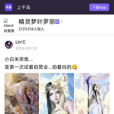
上千岛
下载App
精灵梦叶罗丽
岛

2125318人加入
Lin'C
2024-03-12
小白米哭我…
是第一次试着拍营业…拍着玩的😋