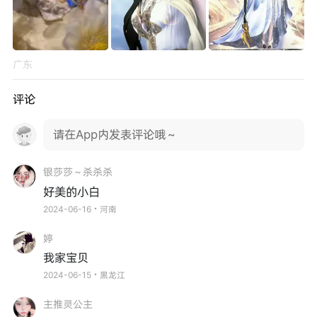
广东
评论
请在App内发表评论哦～
银莎莎～杀杀杀
好美的小白
2024-06-16・河南
婷
我家宝贝
2024-06-15・黑龙江
主推灵公主