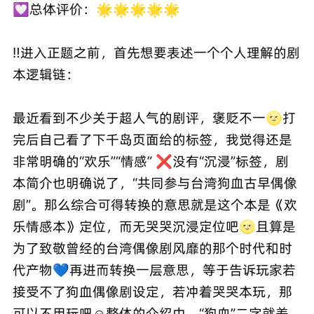
💟总体评价：🌟🌟🌟🌟🌟
‼️进入正题之前，首先想要表述一个个人理解的剧
本逻辑链：
最近看到不少关于超人气的剧评，褒贬不一🌝打
完后自己看了下千岛页面给的标签，我觉得还是
非常明确的“欢乐”“情感” ❌没有“沉浸”标签，剧
本简介也明确说了，“共同参与台湾狗血古早偶像
剧”。那么综合可得转换的意思就是这个本是《欢
乐情感本》定位，而无哭哭沉浸定位吧🌝且算是
为了致敬曾经的台湾偶像剧风靡的那个时代和时
代产物💙再进而转换一层意思，等于告诉玩家若
接受不了狗血偶像剧设定，若冲着哭哭本玩，那
可以不用玩吧☺️整体的介绍中，“狗血”二字就差