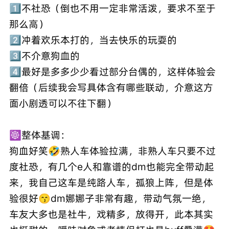
1⃣️不社恐（倒也不用一定非常活泼，要求不至于
那么高）
2⃣️冲着欢乐本打的，当去快乐的玩耍的
3⃣️不介意狗血的
4⃣️最好是多多少少看过部分台偶的，这样体验会
翻倍（后续我会写具体含有哪些联动，介意这方
面小剧透可以不往下翻）
☸️整体基调：
狗血好笑🤣熟人车体验拉满，非熟人车只要不过
度社恐，有几个e人和靠谱的dm也能完全带动起
来，我自己这车是纯路人车，孤狼上阵，但是体
验很好😙dm娜娜子非常有趣，带动气氛一绝，
车友大多也是社牛，戏精多，放得开，此本其实