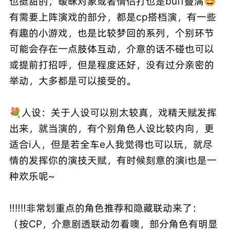
也挺甜的，暧昧对象或者情侣打也是buff叠满🤩
有需要上阵演戏的部分，都是cp搭档演，有一些
有趣的小游戏，也是比较梦回的系列，个别环节
可能会存在一点肢体互动，介意的话不碰也可以
或提前打招呼，但是程度还好，没有过分亲密的
举动，大多都是可以接受的。
💐人设：关于人设可以别太较真，戏精天赋发挥
出来，就当演的，有个别角色人设比较内向，更
适合i人，但是若全车e人我觉得也可以玩，就尽
情的发挥你的演技天赋，有时候刻意的演i也是一
种欢乐呢~
‼️‼️‼️非常划重点的角色推荐和隐藏联动来了：
（按CP，介意剧透联动勿看噢，部分角色有明显