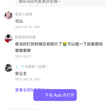
请在App内发表评论哦～
老实人阿绿
可以
2025-02-18・四川
抢老奶奶鸡蛋
我当时打的时候忘拍照片了😭可以抱一下封面图吗
谢谢谢谢
2025-02-17
🇱 🇾流萤哟（互赞）
安公主
2023-08-28・四川
查看全部5条评论

千岛 App 内打开