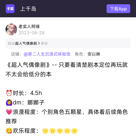
上千岛
卡
下载App
老实人阿绿
2023-08-28
玩过
超人气偶像剧
评分

店铺：
@第二人生沉浸式体验馆
角色：
安以琳
《超人气偶像剧》-- 只要看清楚剧本定位再玩就
不太会给低分的本
⏰时长：4.5h
🙆‍♀️dm：娜娜子
💗浪漫程度：个别角色五颗星，具体看后续角色
推荐
😋欢乐程度：🌟🌟🌟🌟🌟