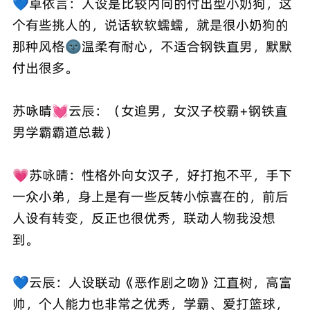
💙卓依言：人设是比较内向的付出型小奶狗，这
个有些挑人的，说话软软蠕蠕，就是很小奶狗的
那种风格🌚温柔有耐心，不适合钢铁直男，默默
付出很多。
苏咏晴💓云辰：（女追男，女汉子校霸+钢铁直
男学霸霸道总裁）
💗苏咏晴：性格外向女汉子，好打抱不平，手下
一众小弟，身上是有一些反转小惊喜在的，前后
人设有转变，反正也很优秀，联动人物我没想
到。
💙云辰：人设联动《恶作剧之吻》江直树，高富
帅，个人能力也非常之优秀，学霸、爱打篮球，