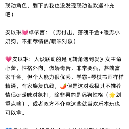
联动角色，剩下的我也没发现联动谁欢迎补充
吧）
安以琳💓卓依言：（男付出，落魄千金+暖男小
奶狗，不推荐情侣/暧昧对象）
💗安以琳：人设联动的是《转角遇到爱》女主俞
心蕾，性格外向，傲娇毒舌，非常要强，落魄富
家千金，但个人能力很优秀，学霸+琴棋书画样样
精通，有家族复仇线，🌶️但是这对我极其不推荐
情侣or暧昧对象打，除非男的是舔狗性格（🌟划
重点噢），或者双方不介意这些就当欢乐本玩也
可以拿。