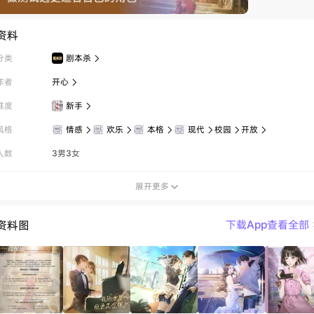
资料
分类
剧本杀

作者
开心

难度
新手

风格
情感
欢乐
本格
现代
校园
开放






人数
3男3女
展开更多

资料图
下载App查看全部