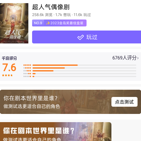
超人气偶像剧
258.6k 浏览 · 1.7k 想玩 · 11.6k 玩过
NO.9
✨2023金岛奖最佳盒装
玩过

6769人评分

7.6

























你在剧本世界里是谁？
点击测试
做测试选更适合自己的角色