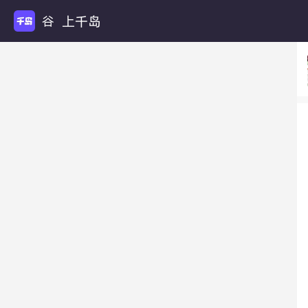
上千岛
谷圈