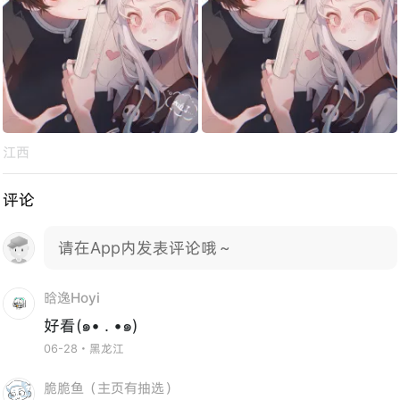
江西
评论
请在App内发表评论哦～
晗逸Hoyi
好看(๑• . •๑)
06-28・黑龙江
脆脆鱼（主页有抽选）