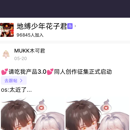
地缚少年花子君
岛

96845人加入
MUKK木可君
05-20
💕请吃我产品3.0💕同人创作征集正式启动
去跟帖

os:太近了...