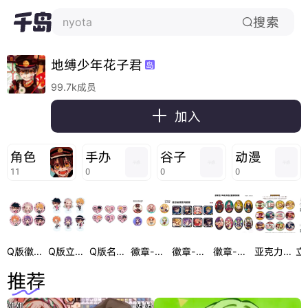
搜索
nyota

地缚少年花子君
岛
99.7k成员

加入
角色
手办
谷子
动漫
11
0
0
0
Q版徽章-A3第二季03弹蝴蝶结系列
Q版立牌-A3第二季03弹蝴蝶结系列
Q版名牌徽章-A3第二季01弹蝴蝶结系列
徽章-糖果系列
徽章-星空秘境系列
徽章-古堡系列
亚克力杯垫-Gratte联动饮品有偿特典
推荐