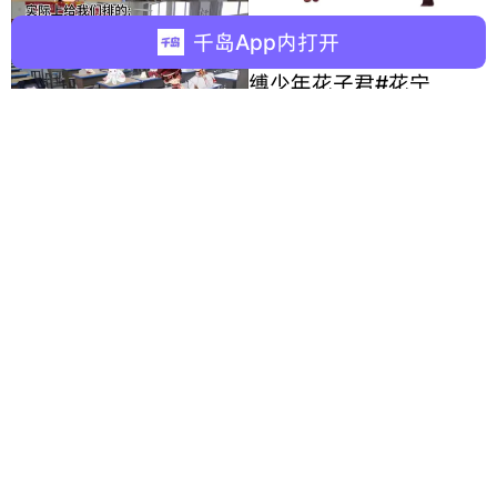
脸，主场禁贴脸 主场禁贴
千岛App内打开
花宁的二字接龙呀😘#地
缚少年花子君#花宁
花宁幸福好不好
心雨.灵🌸
52梦冉