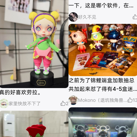
一下，这是哪个软件，在哪
里，心动💗
好久不见
之前为了锦鲤端盒加散抽总
共加起来怼了得有4-5盒迷
真的好喜欢劳拉。
途，但就是没拆到，最后放
Mokono（退坑独角兽）

1
家里快放不下了

2
弃，最后在dimoo520生日
福袋里给我出来了，开心的
快晕过去了。