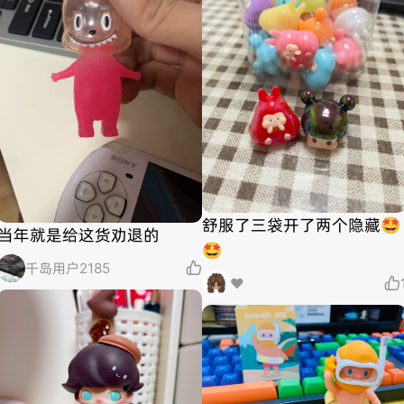
舒服了三袋开了两个隐藏🤩
当年就是给这货劝退的
🤩
千岛用户2185

❤️
