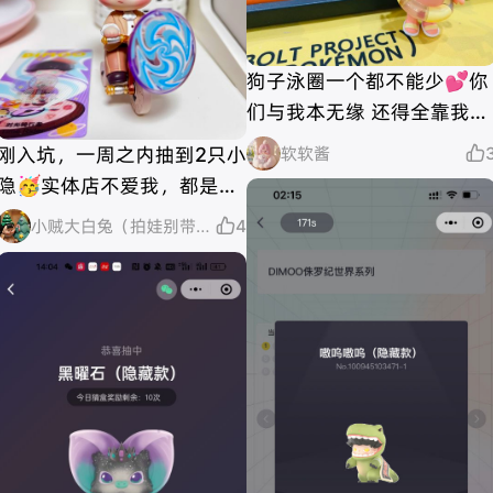
狗子泳圈一个都不能少💕你
们与我本无缘 还得全靠我花
钱 Nice
刚入坑，一周之内抽到2只小
软软酱

隐🥳实体店不爱我，都是机
器上抽的。店里端了九个系
小贼大白兔（拍娃别带🔍）

4
列，一个隐藏都没有🤣