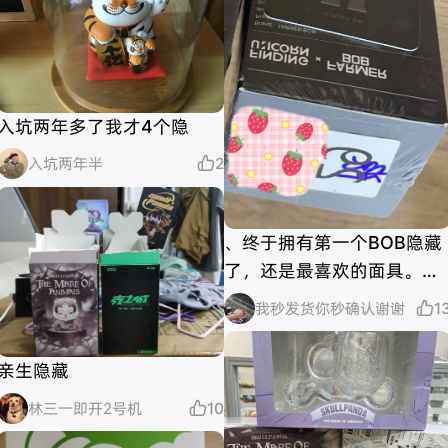
入坑两年多了我才4个隐
入坑两年半

2
、终于拥有第一个BOB隐藏
了，还是最喜欢的面具。一
直有预感会得到它。直播间
我秒发货你秒确认谢谢

1
一发入魂，当时就觉得隐藏
在29号，立马下单…果然
亲生隐藏
林三一即开2号机

10