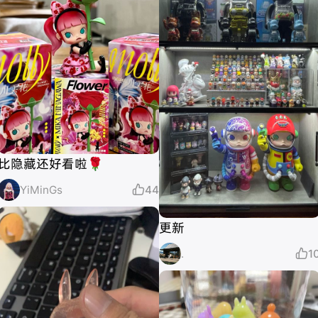
比隐藏还好看啦🌹
YiMinGs

44
更新
.

1