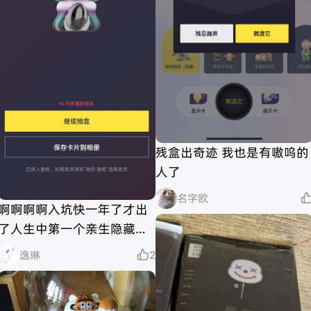
残盒出奇迹 我也是有嗷呜的
人了
名字欧
啊啊啊啊入坑快一年了才出
了人生中第一个亲生隐藏！
真的很激动啊，虽然不是热
逸琳

2
款但也很开心，而且是在没
网且有点卡的情况下，咱就
是说随机抽选yyds！