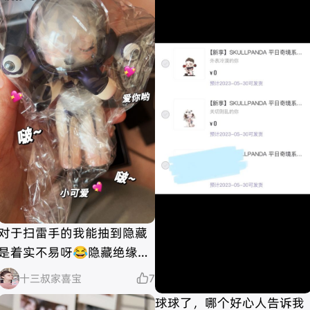
对于扫雷手的我能抽到隐藏
是着实不易呀😂隐藏绝缘体
的我也有翻身的一天😂😂宝
十三叔家喜宝

7
宝们欧气起来✌️
球球了，哪个好心人告诉我