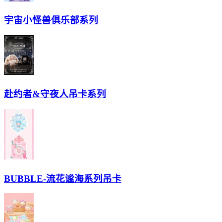
宇宙小怪兽俱乐部系列
赴约者&守夜人吊卡系列
BUBBLE-流花谧海系列吊卡