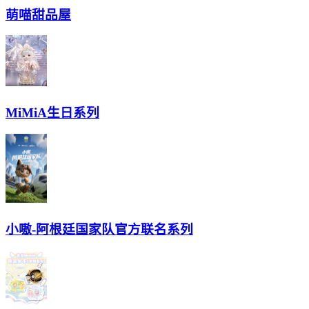
萌喵甜品屋
MiMiA生日系列
小嗷-阿根廷国家队官方联名系列