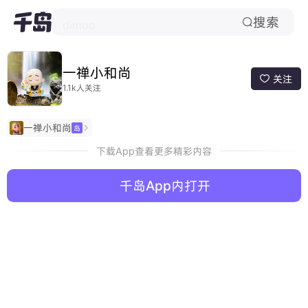
搜索

dimoo
一禅小和尚
关注

1.1k人关注
一禅小和尚
岛

下载App查看更多精彩内容
千岛App内打开