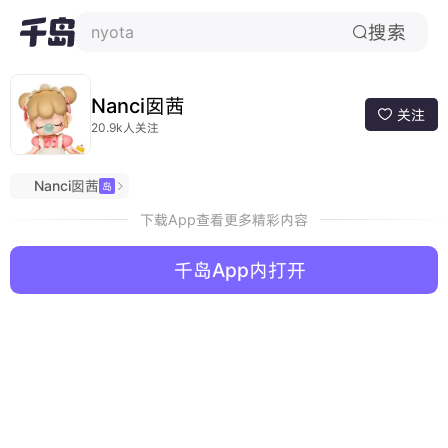
搜索
nyota

Nanci囡茜
关注

20.9k人关注
Nanci囡茜
岛

下载App查看更多精彩内容
千岛App内打开