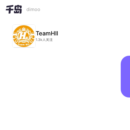
dimoo
TeamHII
1.3k人关注