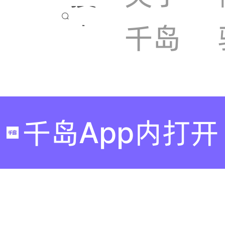

索
千岛
千岛App内打开