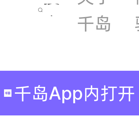

索
千岛
千岛App内打开