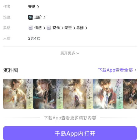
作者
安歌

难度
进阶

风格
情感
现代
架空
思辨




人数
2男4女
展开更多

资料图
下载App查看全部

下载App查看更多精彩内容
千岛App内打开