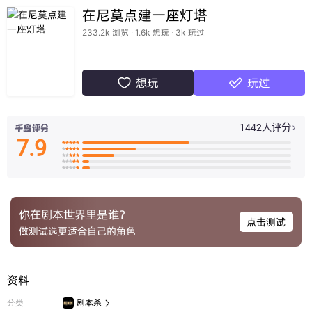
在尼莫点建一座灯塔
233.2k 浏览 · 1.6k 想玩 · 3k 玩过
想玩
玩过


1442人评分

7.9

























你在剧本世界里是谁？
点击测试
做测试选更适合自己的角色
资料
分类
剧本杀
