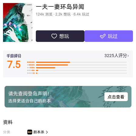
一夫一妻环岛异闻
124k 浏览 · 2.2k 想玩 · 6.4k 玩过
想玩
玩过


3225人评分

7.5

























请先查阅登岛声明！
点击查看
选择更适合自己的剧本
资料
分类
剧本杀
