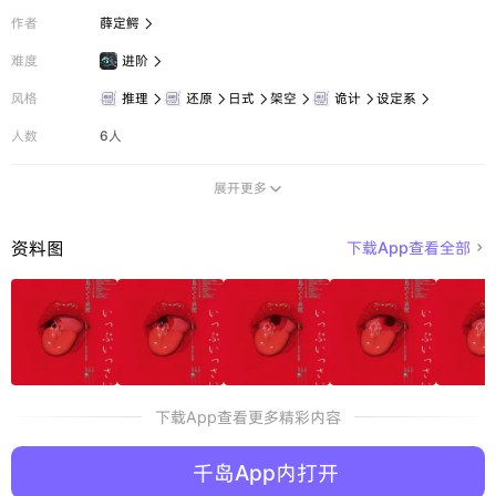
作者
薛定鳄

难度
进阶

风格
推理
还原
日式
架空
诡计
设定系






人数
6人
展开更多

资料图
下载App查看全部

下载App查看更多精彩内容
千岛App内打开