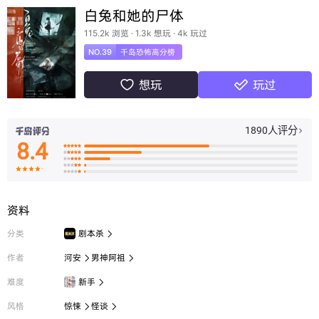
白兔和她的尸体
115.2k 浏览 · 1.3k 想玩 · 4k 玩过
NO.39
千岛恐怖高分榜
想玩
玩过


1890人评分

8.4

























资料
分类
剧本杀

作者
河安
男神阿祖


难度
新手

风格
惊悚
怪谈

